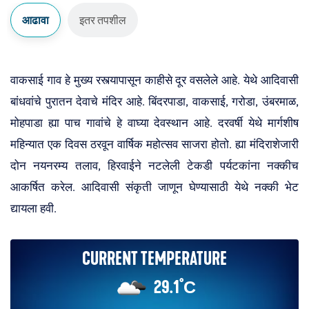
आढावा
इतर तपशील
पर्यटक मार्गदर्शक
होम स्टे, बेड आणि ब्रेकफास्ट
वाकसाई गाव हे मुख्य रस्त्यापासून काहीसे दूर वसलेले आहे. येथे आदिवासी
बांधवांचे पुरातन देवाचे मंदिर आहे. बिंदरपाडा, वाकसाई, गरोडा, उंबरमाळ,
मोहपाडा ह्या पाच गावांचे हे वाघ्या देवस्थान आहे. दरवर्षी येथे मार्गशीष
महिन्यात एक दिवस ठरवून वार्षिक महोत्सव साजरा होतो. ह्या मंदिराशेजारी
दोन नयनरम्य तलाव, हिरवाईने नटलेली टेकडी पर्यटकांना नक्कीच
आकर्षित करेल. आदिवासी संकृती जाणून घेण्यासाठी येथे नक्की भेट
कृषी पर्यटन
चलन परिवर्तक
द्यायला हवी.
Current Temperature
29.1°С