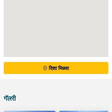
दिशा मिळवा
गॅलरी