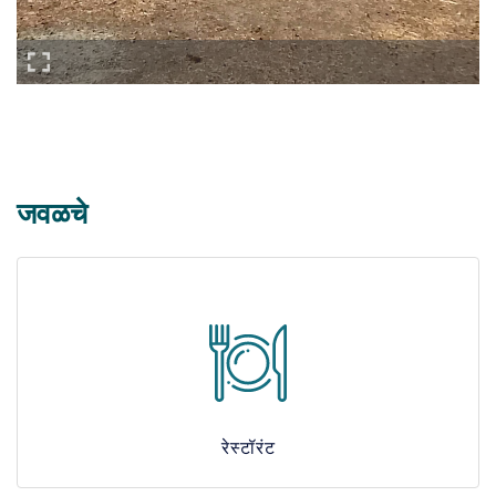
जवळचे
रेस्टॉरंट