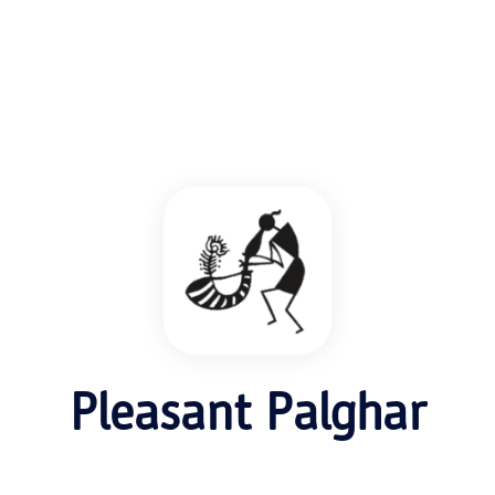
हॉटेल
रिसॉर्ट
Pleasant Palghar