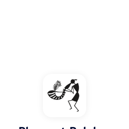
जवळचे
रेस्टॉरंट