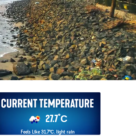
Current Temperature
27.7°С
Feels Like 31.7°С. light rain