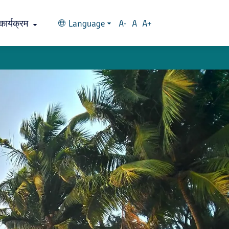
कार्यक्रम
Language
A-
A
A+
वारली समाजासह एक दिवस
्ह्यातील 'पावन' ठिकाण
भाविकांचे श्रद्धास्थान डहाणूची श्रीमहालक्ष्मी
शिरगाव : श्रीग्राम
कसे पोहोचाल?