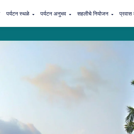
ठ
पर्यटन स्थळे
पर्यटन अनुभव
सहलीचे नियोजन
प्रवास 
कांदळवनातील निसर्ग पर्यटन
वसईची ऐतिहासिक सहल
डहाणूची प्रसिद्ध महालक्ष्मी यात्रा
शिरगाव : श्रीग्राम
कांदळवनातील निसर्ग पर्यटन
शिरपाचामाळ - पालघर जिल
पालघर जिल्ह्याविषयी
वारली संस्कृतीविषयी