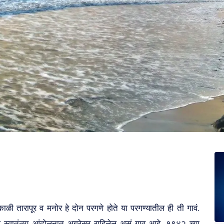
ाळी तारापूर व मनोर हे दोन परगणे होते या परगण्यातील ही ती गावं.
ल स्वातंत्र्य आंदोलनात अग्रेसर राहिलेल असं गाव आहे. १९४२ च्या