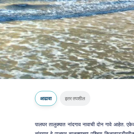
आढावा
इतर तपशील
पालघर तालुक्यात नांदगाव नावाची दोन गावे आहेत. एकेक
नांदगाव हे पालघर तालुक्याच्या पश्चिम किनारपट्टीवरी