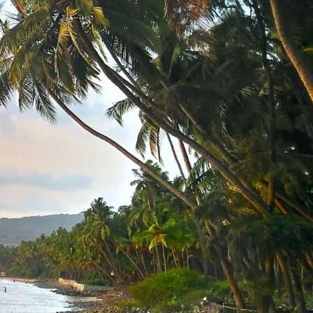
जिंजिरे - अर्नाळा 🚩 🚩 🚩
गणेशकुंड
चलन परिवर्तक