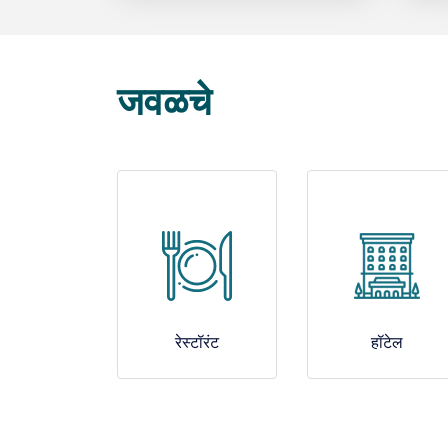
जवळचे
रेस्टॉरंट
हॉटेल