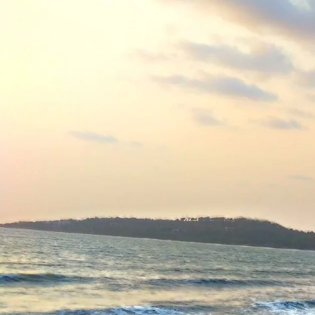
किल्ले भवान गड : जलदुर्गांचा पहारेकरी गड
सातीवलीचे गरम पाण्याचे कुंड
देवब
पर्यटक मार्गदर्शक