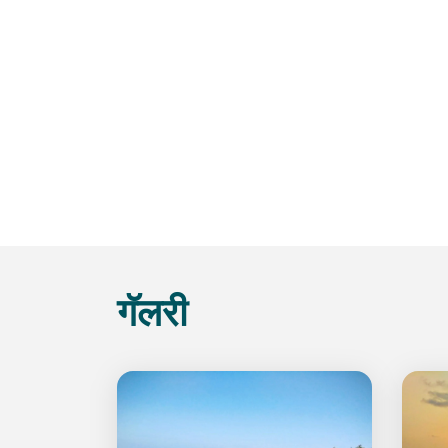
गॅलरी