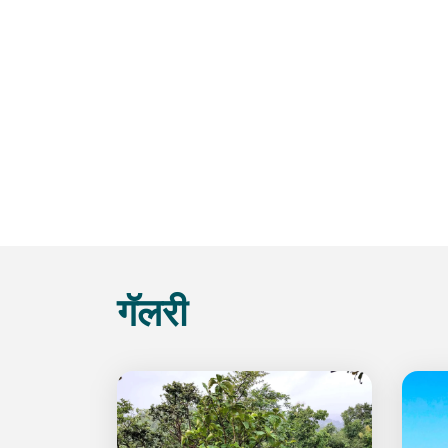
गॅलरी