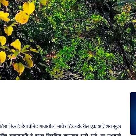
ातेरा पिक हे डेंगाचीमेट गावातील मातेरा टेकडीवरील एक अतिशय सुंदर
ूर्वीच शासनातर्फे हे स्थळ विकसित करण्यात आले आहे. ह्या स्थळाचे