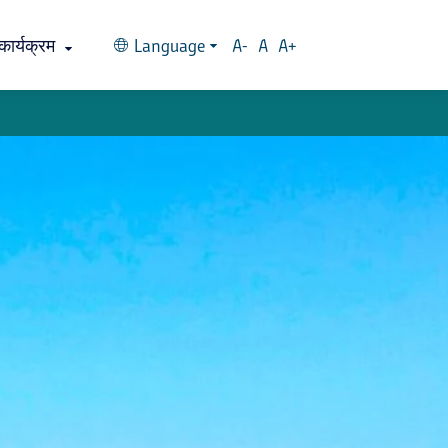
कार्यक्रम
Language
A-
A
A+
वारली समाजासह एक दिवस
्ह्यातील 'पावन' ठिकाण
भाविकांचे श्रद्धास्थान डहाणूची श्रीमहालक्ष्मी
शिरगाव : श्रीग्राम
कसे पोहोचाल?