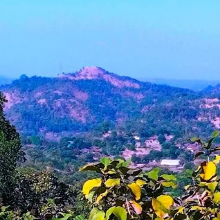
किल्ले भवान गड : जलदुर्गांचा पहारेकरी गड
सातीवलीचे गरम पाण्याचे कुंड
देवब
पर्यटक मार्गदर्शक