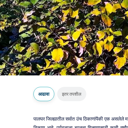
आढावा
इतर तपशील
पालघर जिल्ह्यातील सर्वात उंच ठिकाणांपैकी एक असलेले म
ठिकाण आहे. पर्यटनाला चालना मिळण्यासाठी काही वर्षांप