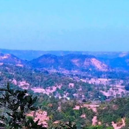
जिंजिरे - अर्नाळा 🚩 🚩 🚩
गणेशकुंड
चलन परिवर्तक