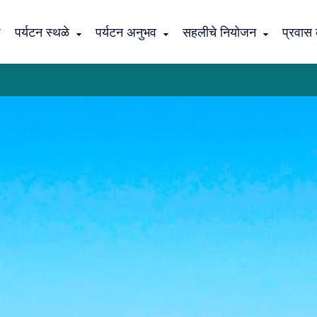
ठ
पर्यटन स्थळे
पर्यटन अनुभव
सहलीचे नियोजन
प्रवास 
कांदळवनातील निसर्ग पर्यटन
वसईची ऐतिहासिक सहल
डहाणूची प्रसिद्ध महालक्ष्मी यात्रा
शिरगाव : श्रीग्राम
कांदळवनातील निसर्ग पर्यटन
शिरपाचामाळ - पालघर जिल
पालघर जिल्ह्याविषयी
वारली संस्कृतीविषयी