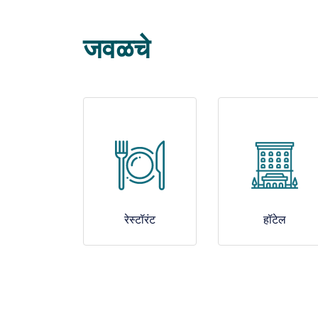
जवळचे
रेस्टॉरंट
हॉटेल