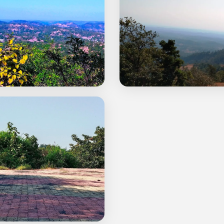
ात दडलेले पर्यटन स्थळ – डें