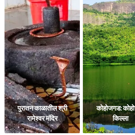
पुरातन काळातील श्री
कोहोजगड: कोह
रामेश्वर मंदिर
किल्ला