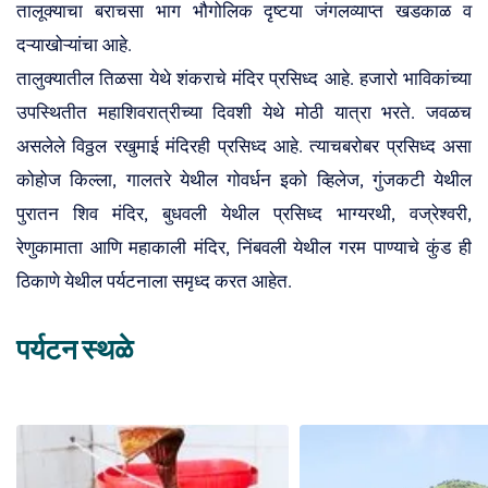
तालूक्याचा बराचसा भाग भौगोलिक दृष्टया जंगलव्याप्त खडकाळ व
दऱ्याखोऱ्यांचा आहे.
तालुक्यातील तिळसा येथे शंकराचे मंदिर प्रसिध्द आहे. हजारो भाविकांच्या
पर्यटक मार्गदर्शक
होम स्टे, बेड आणि ब्रेकफास्ट
उपस्थितीत महाशिवरात्रीच्या दिवशी येथे मोठी यात्रा भरते. जवळच
असलेले विठ्ठल रखुमाई मंदिरही प्रसिध्द आहे. त्याचबरोबर प्रसिध्द असा
कोहोज किल्ला, गालतरे येथील गोवर्धन इको व्हिलेज, गुंजकटी येथील
पुरातन शिव मंदिर, बुधवली येथील प्रसिध्द भाग्यरथी, वज्रेश्वरी,
रेणुकामाता आणि महाकाली मंदिर, निंबवली येथील गरम पाण्याचे कुंड ही
ठिकाणे येथील पर्यटनाला समृध्द करत आहेत.
कृषी पर्यटन
चलन परिवर्तक
पर्यटन स्थळे